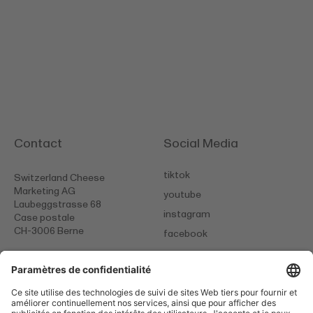
Contact
Social Media
tiktok
Switzerland Cheese
Marketing AG
youtube
Laubeggstrasse 68
instagram
Case postale
CH-3006 Berne
facebook
+41 (0)31 385 26 26
info@
scm-cheese.com