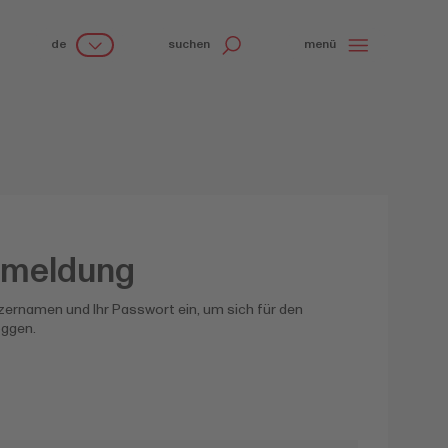
de
suchen
menü
nmeldung
zernamen und Ihr Passwort ein, um sich für den
oggen.