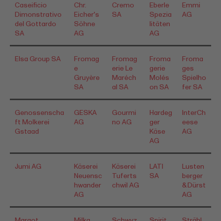
Caseificio
Chr.
Cremo
Eberle
Emmi
Dimonstrativo
Eicher's
SA
Spezia
AG
del Gottardo
Söhne
litäten
SA
AG
AG
Elsa Group SA
Fromag
Fromag
Froma
Froma
e
erie Le
gerie
ges
Gruyère
Maréch
Molés
Spielho
SA
al SA
on SA
fer SA
Genossenscha
GESKA
Gourmi
Hardeg
InterCh
ft Molkerei
AG
no AG
ger
eese
Gstaad
Käse
AG
AG
Jumi AG
Käserei
Käserei
LATI
Lusten
Neuensc
Tuferts
SA
berger
hwander
chwil AG
& Dürst
AG
AG
Margot
Milka
Schwyz
Spirit
Strähl