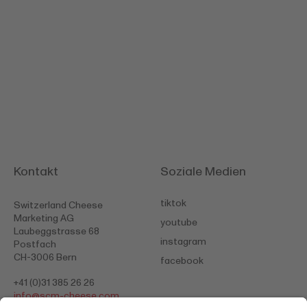
Kontakt
Soziale Medien
tiktok
Switzerland Cheese
Marketing AG
youtube
Laubeggstrasse 68
instagram
Postfach
CH-3006 Bern
facebook
+41 (0)31 385 26 26
info@
scm-cheese.com