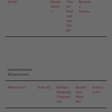
GmbH
Bündn
Tilsi
Raclett
erkäs
ter
e
e
Swit
Suisse
zerl
and
Gm
bH
Handelsfirmen
& Exporteure
Alibona AG
Baer AG
Bärlauc
Boden
bonCa
hkäserei
see
s AG
Seeland
Käse
AG
AG