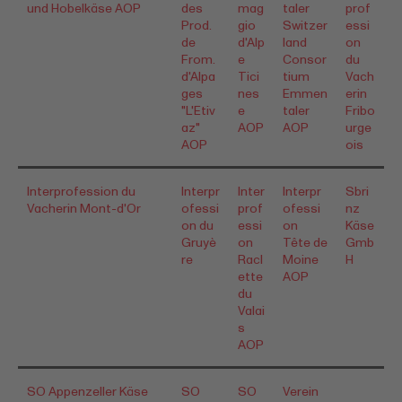
und Hobelkäse AOP
des
mag
taler
prof
Prod.
gio
Switzer
essi
de
d'Alp
land
on
From.
e
Consor
du
d'Alpa
Tici
tium
Vach
ges
nes
Emmen
erin
"L'Etiv
e
taler
Fribo
az"
AOP
AOP
urge
AOP
ois
Interprofession du
Interpr
Inter
Interpr
Sbri
Vacherin Mont-d'Or
ofessi
prof
ofessi
nz
on du
essi
on
Käse
Gruyè
on
Tête de
Gmb
re
Racl
Moine
H
ette
AOP
du
Valai
s
AOP
SO Appenzeller Käse
SO
SO
Verein