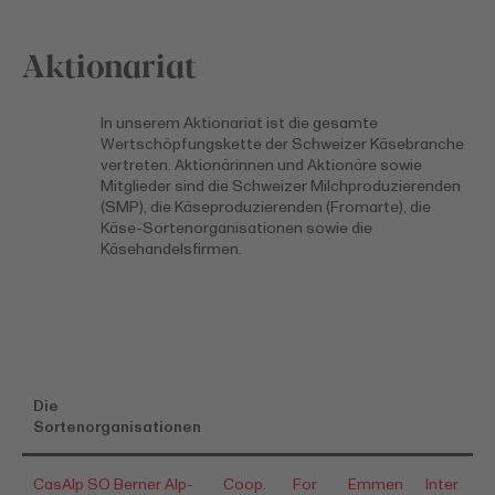
Aktionariat
In unserem Aktionariat ist die gesamte
Wertschöpfungskette der Schweizer Käsebranche
vertreten. Aktionärinnen und Aktionäre sowie
Mitglieder sind die Schweizer Milchproduzierenden
(SMP), die Käseproduzierenden (Fromarte), die
Käse-Sortenorganisationen sowie die
Käsehandelsfirmen.
Die
Sortenorganisationen
CasAlp SO Berner Alp-
Coop.
For
Emmen
Inter