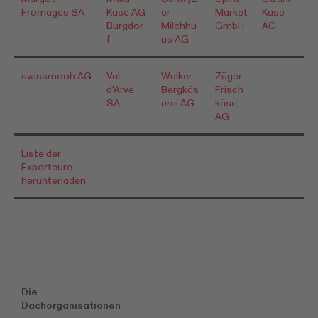
Fromages SA
Käse AG
er
Market
Käse
Burgdor
Milchhu
GmbH
AG
f
us AG
swissmooh AG
Val
Walker
Züger
d'Arve
Bergkäs
Frisch
SA
erei AG
käse
AG
Liste der
Exporteure
herunterladen
Die
Dachorganisationen