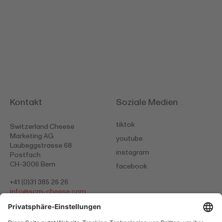
Kontakt
Soziale Medien
tiktok
Switzerland Cheese
Marketing AG
youtube
Laubeggstrasse 68
instagram
Postfach
CH-3006 Bern
facebook
+41 (0)31 385 26 26
info@
scm-cheese.com