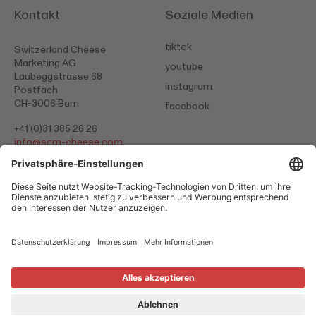
Kontakt
Soziale Medien
tiktok
Switzerland Cheese
Marketing AG
youtube
Laubeggstrasse 68
instagram
Postfach
CH-3006 Bern
facebook
+41 (0)31 385 26 26
info@
scm-cheese.com
Datenschutzerklärung
AGB
Impressum
Cookies
© 2026 Switzerland Cheese Marketing