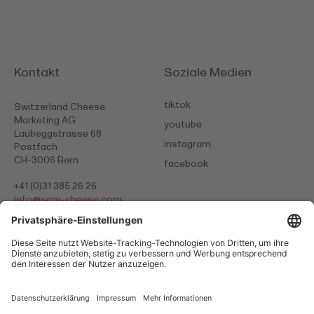
Kontakt
Soziale Medien
tiktok
Switzerland Cheese
Marketing AG
youtube
Laubeggstrasse 68
instagram
Postfach
CH-3006 Bern
facebook
+41 (0)31 385 26 26
info@
scm-cheese.com
Datenschutzerklärung
AGB
Impressum
Cookies
© 2026 Switzerland Cheese Marketing