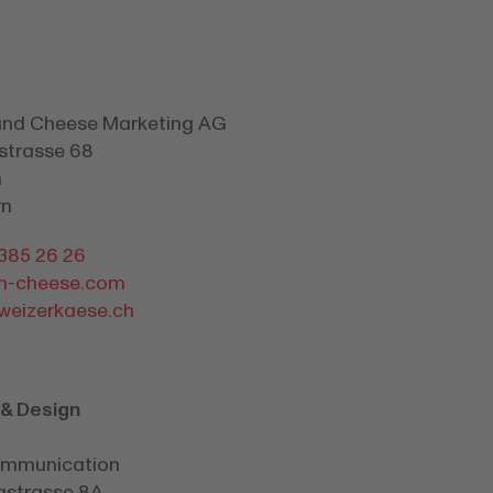
and Cheese Marketing AG
strasse 68
h
rn
 385 26 26
m-cheese.com
weizerkaese.ch
& Design
ommunication
gstrasse 8A