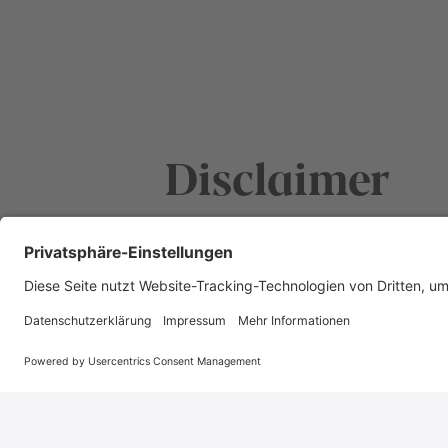
Disclaimer
Der Inhalt dieser Internetseiten (Bilder,
ist urheberrechtlich geschützt. Er darf
kommerziellen, persönlichen Gebrauc
werden. Eine kommerzielle Nutzung ist
ausdrücklichen schriftlichen Genehm
Switzerland Cheese Marketing AG un