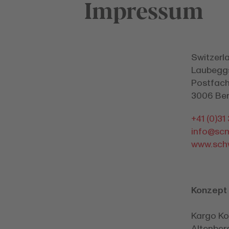
Impressum
Switzerl
Laubegg
Postfac
3006 Be
+41 (0)31
info@
sc
www.sch
Konzept 
Kargo K
Altenber