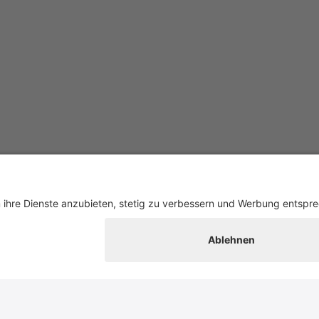
 Texte etc.)
 für den nicht-
h gespeichert
 nur mit der
igung der
d mit