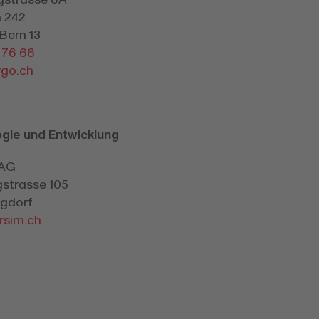
 242
Bern 13
1 76 66
rgo.ch
gie und Entwicklung
 AG
gstrasse 105
gdorf
rsim.ch