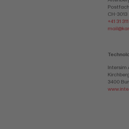
Postfach
CH-3013 
+41 31 31
mail@
ka
Technolo
Intersim
Kirchber
3400 Bur
www.inte