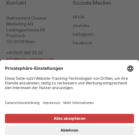
Kontakt
Soziale Medien
tiktok
Switzerland Cheese
Marketing AG
youtube
Laubeggstrasse 68
instagram
Postfach
CH-3006 Bern
facebook
+41 (0)31 385 26 26
info@
scm-cheese.com
Datenschutzerklärung
AGB
Impressum
Cookies
© 2026 Switzerland Cheese Marketing
Schweiz. Natürlich.