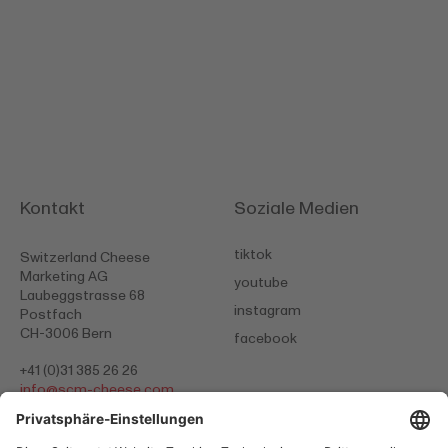
Kontakt
Soziale Medien
tiktok
Switzerland Cheese
Marketing AG
youtube
Laubeggstrasse 68
instagram
Postfach
CH-3006 Bern
facebook
+41 (0)31 385 26 26
info@
scm-cheese.com