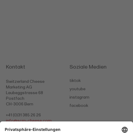
Kontakt
Soziale Medien
tiktok
Switzerland Cheese
Marketing AG
youtube
Laubeggstrasse 68
instagram
Postfach
CH-3006 Bern
facebook
+41 (0)31 385 26 26
info@
scm-cheese.com